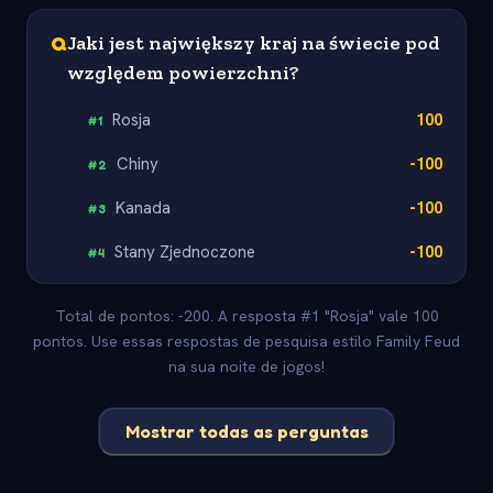
Q
Jaki jest największy kraj na świecie pod
względem powierzchni?
Rosja
100
#
1
Chiny
-100
#
2
Kanada
-100
#
3
Stany Zjednoczone
-100
#
4
Total de pontos: -200. A resposta #1 "Rosja" vale 100
pontos. Use essas respostas de pesquisa estilo Family Feud
na sua noite de jogos!
Mostrar todas as perguntas