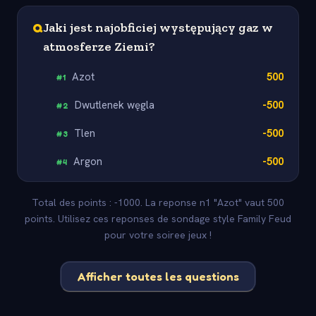
Q
Jaki jest najobficiej występujący gaz w
atmosferze Ziemi?
Azot
500
#
1
Dwutlenek węgla
-500
#
2
Tlen
-500
#
3
Argon
-500
#
4
Total des points : -1000. La reponse n1 "Azot" vaut 500
points. Utilisez ces reponses de sondage style Family Feud
pour votre soiree jeux !
Afficher toutes les questions