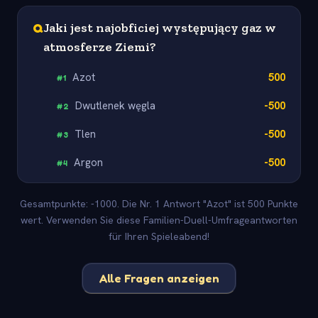
Q
Jaki jest najobficiej występujący gaz w
atmosferze Ziemi?
Azot
500
#
1
Dwutlenek węgla
-500
#
2
Tlen
-500
#
3
Argon
-500
#
4
Gesamtpunkte: -1000. Die Nr. 1 Antwort "Azot" ist 500 Punkte
wert. Verwenden Sie diese Familien-Duell-Umfrageantworten
für Ihren Spieleabend!
Alle Fragen anzeigen