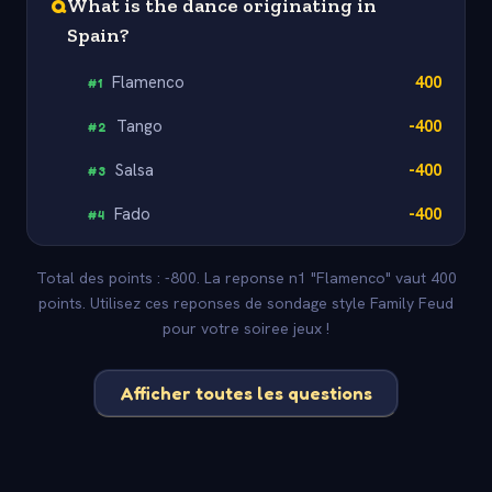
Q
What is the dance originating in
Spain?
Flamenco
400
#
1
Tango
-400
#
2
Salsa
-400
#
3
Fado
-400
#
4
Total des points : -800. La reponse n1 "Flamenco" vaut 400
points. Utilisez ces reponses de sondage style Family Feud
pour votre soiree jeux !
Afficher toutes les questions