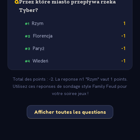
Q
Przez które miasto przepływa rzeka
Tyber?
Rzym
1
#
1
Florencja
-1
#
2
Paryż
-1
#
3
Wiedeń
-1
#
4
Total des points : -2. La reponse n1 "Rzym" vaut 1 points.
Utilisez ces reponses de sondage style Family Feud pour
votre soiree jeux !
Afficher toutes les questions