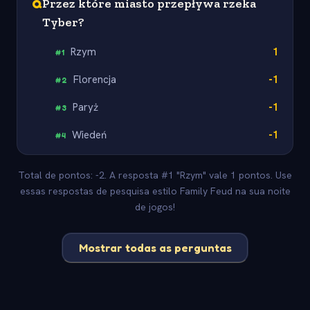
Q
Przez które miasto przepływa rzeka
Tyber?
Rzym
1
#
1
Florencja
-1
#
2
Paryż
-1
#
3
Wiedeń
-1
#
4
Total de pontos: -2. A resposta #1 "Rzym" vale 1 pontos. Use
essas respostas de pesquisa estilo Family Feud na sua noite
de jogos!
Mostrar todas as perguntas