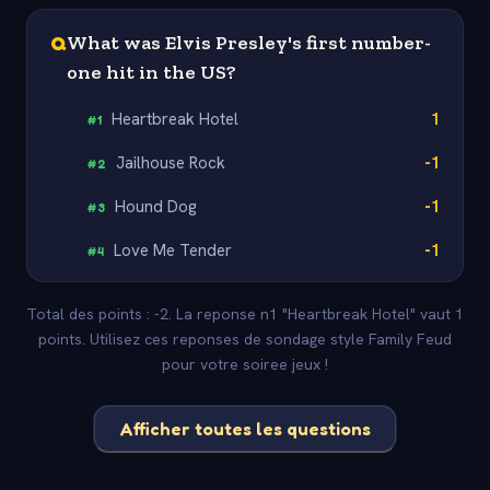
Q
What was Elvis Presley's first number-
one hit in the US?
Heartbreak Hotel
1
#
1
Jailhouse Rock
-1
#
2
Hound Dog
-1
#
3
Love Me Tender
-1
#
4
Total des points : -2. La reponse n1 "Heartbreak Hotel" vaut 1
points. Utilisez ces reponses de sondage style Family Feud
pour votre soiree jeux !
Afficher toutes les questions