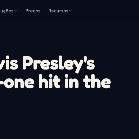
luções
Precos
Recursos
is Presley's
one hit in the