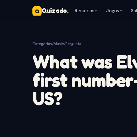
Quizado
.
Recursos
Jogos
So
Q
Categorias
/
Music
/
Pergunta
What was Elv
first number-
US?