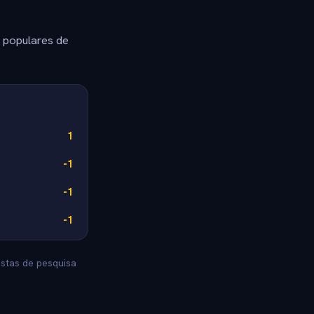
s populares de
1
-1
-1
-1
ostas de pesquisa