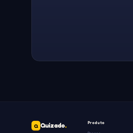
Produto
Quizado
.
Q