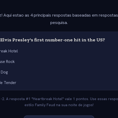
z! Aqui estao as 4 principais respostas baseadas em resposta
pesquisa.
lvis Presley's first number-one hit in the US?
reak Hotel
use Rock
 Dog
Me Tender
 -2. A resposta #1 "Heartbreak Hotel" vale 1 pontos. Use essas resp
estilo Family Feud na sua noite de jogos!