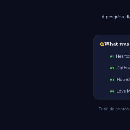
A pesquisa di
Q
What was E
Heartb
#
1
Jailho
#
2
Hound
#
3
Love 
#
4
Total de pontos: