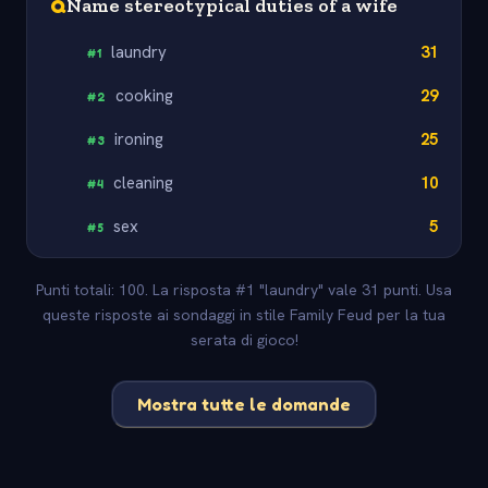
Q
Name stereotypical duties of a wife
laundry
31
#
1
cooking
29
#
2
ironing
25
#
3
cleaning
10
#
4
sex
5
#
5
Punti totali: 100. La risposta #1 "laundry" vale 31 punti. Usa
queste risposte ai sondaggi in stile Family Feud per la tua
serata di gioco!
Mostra tutte le domande