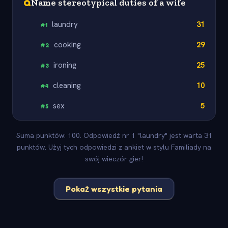
Q
Name stereotypical duties of a wife
laundry
31
#
1
cooking
29
#
2
ironing
25
#
3
cleaning
10
#
4
sex
5
#
5
Suma punktów: 100. Odpowiedź nr 1 "laundry" jest warta 31
punktów. Użyj tych odpowiedzi z ankiet w stylu Familiady na
swój wieczór gier!
Pokaż wszystkie pytania