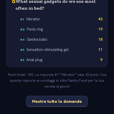
Q
What sexual gadgets do we use most
often in bed?
Vibrator
43
#
1
Penis ring
19
#
2
Geisha balls
18
#
3
Sensation-stimulating gel
11
#
4
Anal plug
9
#
5
Punti totali: 100. La risposta #1 "Vibrator" vale 43 punti. Usa
queste risposte ai sondaggi in stile Family Feud per la tua
serata di gioco!
Mostra tutte le domande