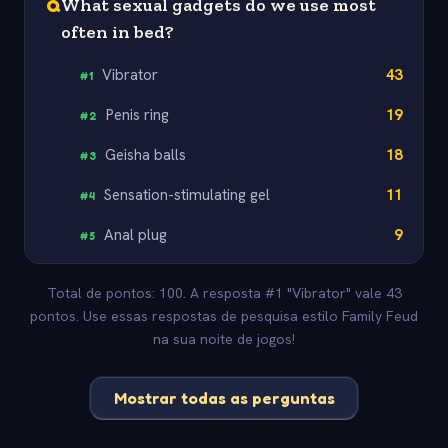
Q
What sexual gadgets do we use most
often in bed?
Vibrator
43
#
1
Penis ring
19
#
2
Geisha balls
18
#
3
Sensation-stimulating gel
11
#
4
Anal plug
9
#
5
Total de pontos: 100. A resposta #1 "Vibrator" vale 43
pontos. Use essas respostas de pesquisa estilo Family Feud
na sua noite de jogos!
Mostrar todas as perguntas