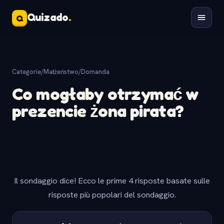
Quizado
.
Q
Categorie
/
Małżeństwo
/
Domanda
Co mogłaby otrzymać w
prezencie żona pirata?
Il sondaggio dice! Ecco le prime 4 risposte basate sulle
risposte più popolari del sondaggio.