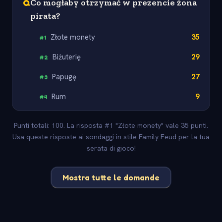
Q
Co mogłaby otrzymać w prezencie żona
pirata?
Złote monety
35
#
1
Biżuterię
29
#
2
Papugę
27
#
3
Rum
9
#
4
Punti totali: 100. La risposta #1 "Złote monety" vale 35 punti.
Usa queste risposte ai sondaggi in stile Family Feud per la tua
serata di gioco!
Mostra tutte le domande