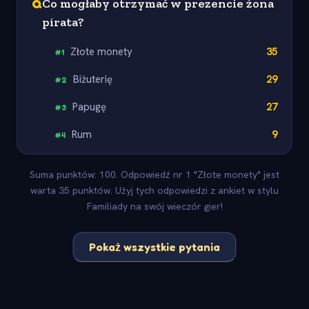
Q
Co mogłaby otrzymać w prezencie żona
pirata?
Złote monety
35
#
1
Biżuterię
29
#
2
Papugę
27
#
3
Rum
9
#
4
Suma punktów: 100. Odpowiedź nr 1 "Złote monety" jest
warta 35 punktów. Użyj tych odpowiedzi z ankiet w stylu
Familiady na swój wieczór gier!
Pokaż wszystkie pytania