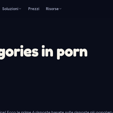
Soluzioni
Prezzi
Risorse
gories in porn
ice! Ecco le prime 6 risposte basate sulle risposte più popolari