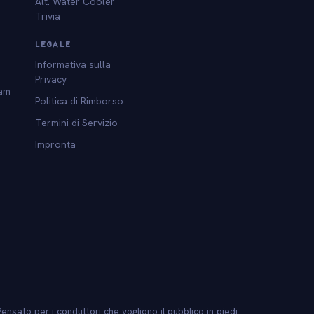
Alt. Water Cooler
Trivia
LEGALE
Informativa sulla
Privacy
am
Politica di Rimborso
Termini di Servizio
Impronta
l
Pensato per i conduttori che vogliono il pubblico in piedi.