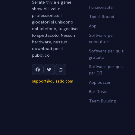
Serate trivia e game
Funzionalità
show di livello
professionale. I
Tipi di Round
giocatori si uniscono
App
dal telefono, tu gestisci
lo spettacolo. Nessun
Software per
hardware, nessun
conduttori
download per il
Software per quiz
pubblico.
gratuito
Software per quiz
per DJ
support@quizado.com
App buzzer
Bar Trivia
Team Building