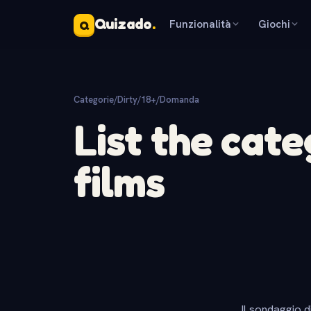
Quizado
.
Funzionalità
Giochi
Q
Categorie
/
Dirty/18+
/
Domanda
List the cate
films
Il sondaggio d