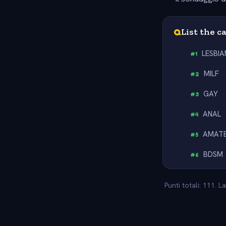
Q
List the c
LESBIA
#
1
MILF
#
2
GAY
#
3
ANAL
#
4
AMAT
#
5
BDSM
#
6
Punti totali: 111. 