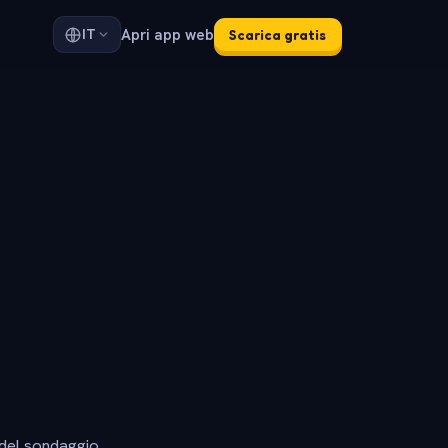
Apri app web
IT
Scarica gratis
 del sondaggio.