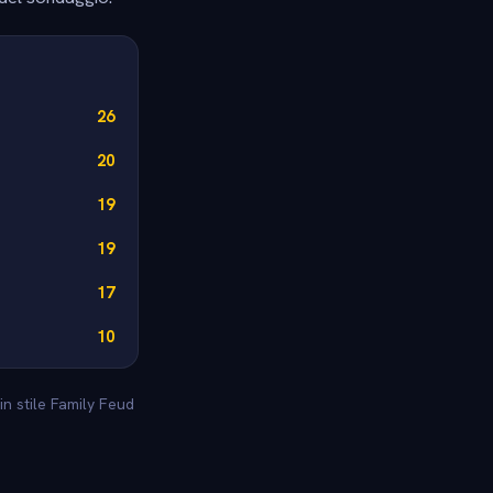
26
20
19
19
17
10
in stile Family Feud