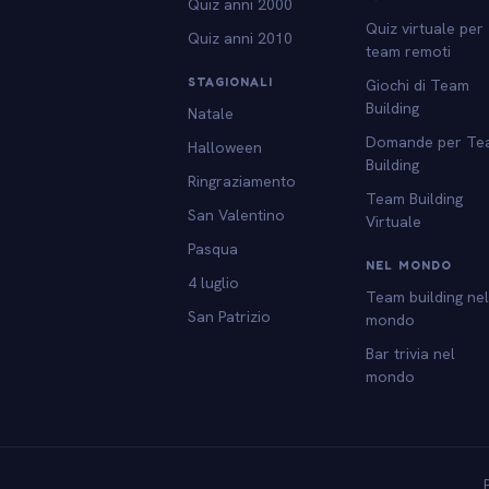
Quiz anni 2000
Quiz virtuale per
Quiz anni 2010
team remoti
STAGIONALI
Giochi di Team
Building
Natale
Domande per Te
Halloween
Building
Ringraziamento
Team Building
San Valentino
Virtuale
Pasqua
NEL MONDO
4 luglio
Team building ne
San Patrizio
mondo
Bar trivia nel
mondo