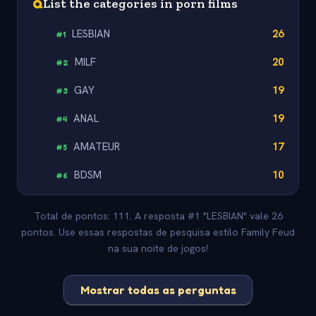
Q
List the categories in porn films
LESBIAN
26
#
1
MILF
20
#
2
GAY
19
#
3
ANAL
19
#
4
AMATEUR
17
#
5
BDSM
10
#
6
Total de pontos: 111. A resposta #1 "LESBIAN" vale 26
pontos. Use essas respostas de pesquisa estilo Family Feud
na sua noite de jogos!
Mostrar todas as perguntas