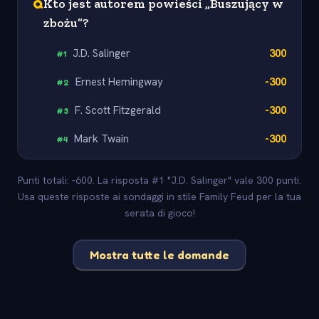
Q
Kto jest autorem powieści „Buszujący w
zbożu”?
J.D. Salinger
300
#
1
Ernest Hemingway
-300
#
2
F. Scott Fitzgerald
-300
#
3
Mark Twain
-300
#
4
Punti totali: -600. La risposta #1 "J.D. Salinger" vale 300 punti.
Usa queste risposte ai sondaggi in stile Family Feud per la tua
serata di gioco!
Mostra tutte le domande