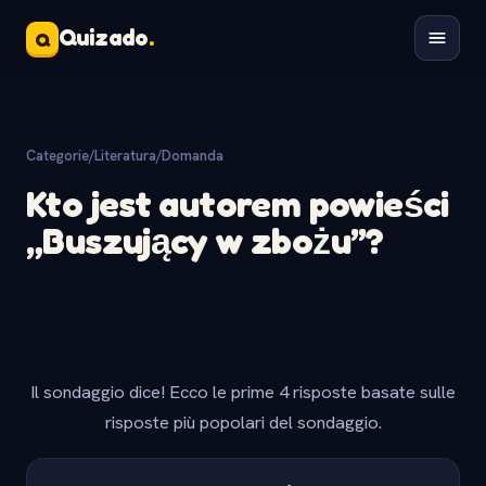
Quizado
.
Q
Categorie
/
Literatura
/
Domanda
Kto jest autorem powieści
„Buszujący w zbożu”?
Il sondaggio dice! Ecco le prime 4 risposte basate sulle
risposte più popolari del sondaggio.