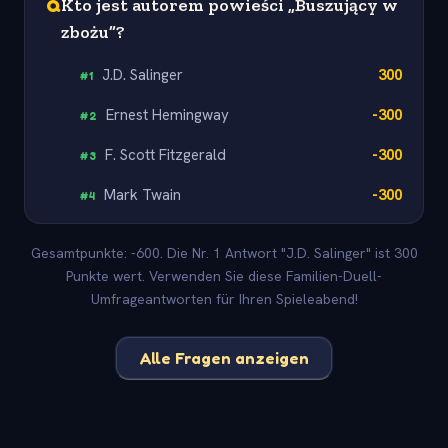
Q
Kto jest autorem powieści „Buszujący w
zbożu”?
J.D. Salinger
300
#
1
Ernest Hemingway
-300
#
2
F. Scott Fitzgerald
-300
#
3
Mark Twain
-300
#
4
Gesamtpunkte: -600. Die Nr. 1 Antwort "J.D. Salinger" ist 300
Punkte wert. Verwenden Sie diese Familien-Duell-
Umfrageantworten für Ihren Spieleabend!
Alle Fragen anzeigen