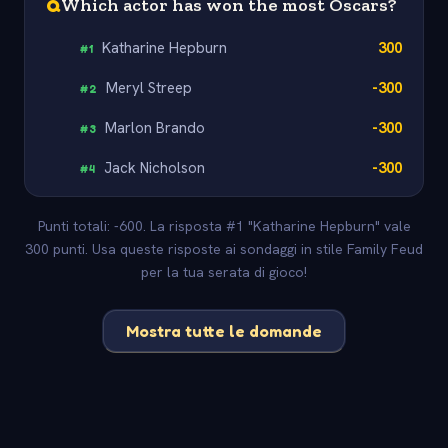
Q
Which actor has won the most Oscars?
Katharine Hepburn
300
#
1
Meryl Streep
-300
#
2
Marlon Brando
-300
#
3
Jack Nicholson
-300
#
4
Punti totali: -600. La risposta #1 "Katharine Hepburn" vale
300 punti. Usa queste risposte ai sondaggi in stile Family Feud
per la tua serata di gioco!
Mostra tutte le domande