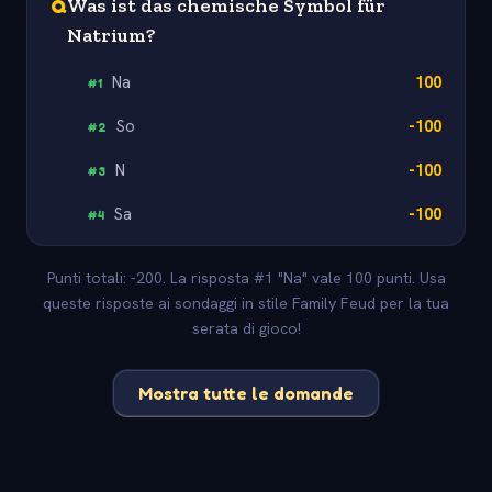
Q
Was ist das chemische Symbol für
Natrium?
Na
100
#
1
So
-100
#
2
N
-100
#
3
Sa
-100
#
4
Punti totali: -200. La risposta #1 "Na" vale 100 punti. Usa
queste risposte ai sondaggi in stile Family Feud per la tua
serata di gioco!
Mostra tutte le domande