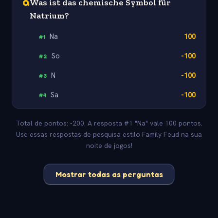
Q
Was ist das chemische Symbol für
Natrium?
Na
100
#
1
So
-100
#
2
N
-100
#
3
Sa
-100
#
4
Total de pontos: -200. A resposta #1 "Na" vale 100 pontos.
Use essas respostas de pesquisa estilo Family Feud na sua
noite de jogos!
Mostrar todas as perguntas