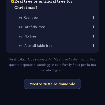
Q
Real tree or artificial tree for
Christmas?
Real tree
1
#
1
Artificial tree
1
#
2
No tree
1
#
3
A small table tree
1
#
4
Punti totali: 4. La risposta #1 "Real tree" vale 1 punti. Usa
queste risposte ai sondaggi in stile Family Feud per la tua
serata di gioco!
Mostra tutte le domande