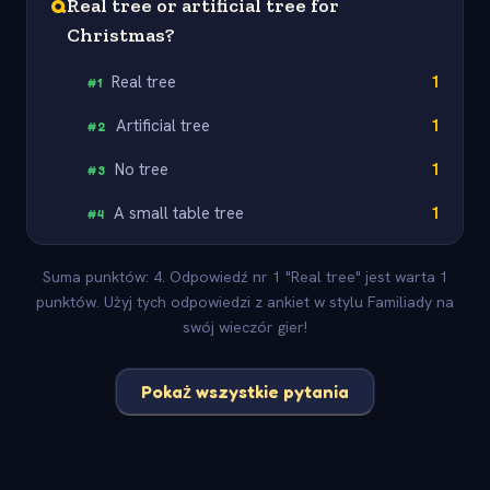
Q
Real tree or artificial tree for
Christmas?
Real tree
1
#
1
Artificial tree
1
#
2
No tree
1
#
3
A small table tree
1
#
4
Suma punktów: 4. Odpowiedź nr 1 "Real tree" jest warta 1
punktów. Użyj tych odpowiedzi z ankiet w stylu Familiady na
swój wieczór gier!
Pokaż wszystkie pytania