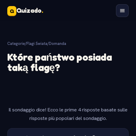
Quizado
.
Q
Categorie
/
Flagi Świata
/
Domanda
Które państwo posiada
taką flagę?
Il sondaggio dice! Ecco le prime 4 risposte basate sulle
risposte più popolari del sondaggio.