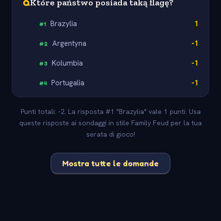
Q
Które państwo posiada taką flagę?
Brazylia
1
#
1
Argentyna
-1
#
2
Kolumbia
-1
#
3
Portugalia
-1
#
4
Punti totali: -2. La risposta #1 "Brazylia" vale 1 punti. Usa
queste risposte ai sondaggi in stile Family Feud per la tua
serata di gioco!
Mostra tutte le domande