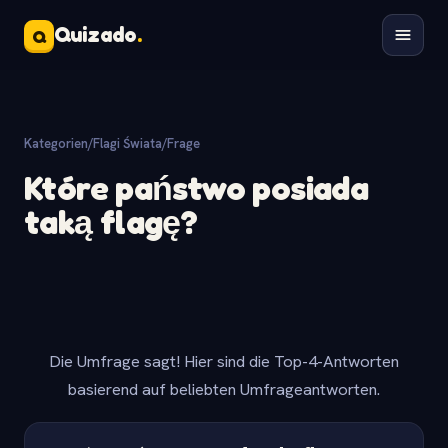
Quizado
.
Q
Kategorien
/
Flagi Świata
/
Frage
Które państwo posiada
taką flagę?
Die Umfrage sagt! Hier sind die Top-4-Antworten
basierend auf beliebten Umfrageantworten.