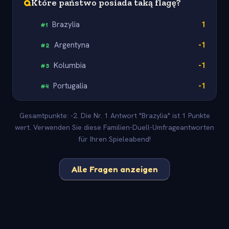
Q
Które państwo posiada taką flagę?
Brazylia
1
#
1
Argentyna
-1
#
2
Kolumbia
-1
#
3
Portugalia
-1
#
4
Gesamtpunkte: -2. Die Nr. 1 Antwort "Brazylia" ist 1 Punkte
wert. Verwenden Sie diese Familien-Duell-Umfrageantworten
für Ihren Spieleabend!
Alle Fragen anzeigen