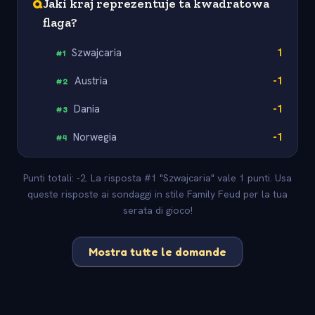
Q
Jaki kraj reprezentuje ta kwadratowa
flaga?
Szwajcaria
1
#
1
Austria
-1
#
2
Dania
-1
#
3
Norwegia
-1
#
4
Punti totali: -2. La risposta #1 "Szwajcaria" vale 1 punti. Usa
queste risposte ai sondaggi in stile Family Feud per la tua
serata di gioco!
Mostra tutte le domande