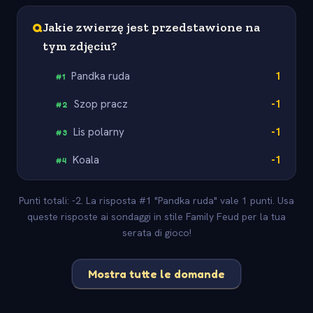
Q
Jakie zwierzę jest przedstawione na
tym zdjęciu?
Pandka ruda
1
#
1
Szop pracz
-1
#
2
Lis polarny
-1
#
3
Koala
-1
#
4
Punti totali: -2. La risposta #1 "Pandka ruda" vale 1 punti. Usa
queste risposte ai sondaggi in stile Family Feud per la tua
serata di gioco!
Mostra tutte le domande