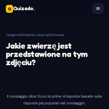
Quizado
.
Q
Categorie
/
Królestwo Zwierząt
/
Domanda
Jakie zwierzę jest
przedstawione na tym
zdjęciu?
Il sondaggio dice! Ecco le prime 4 risposte basate sulle
risposte più popolari del sondaggio.