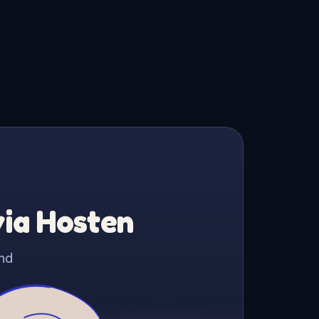
via Hosten
nd