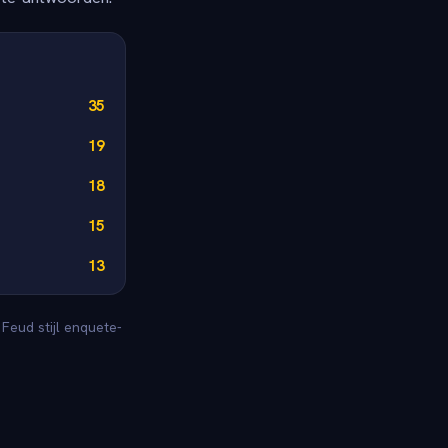
35
19
18
15
13
Feud stijl enquete-