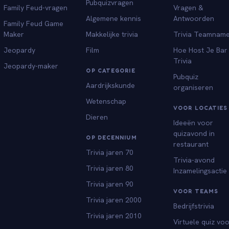
Pubquizvragen
Family Feud-vragen
Vragen &
Algemene kennis
Antwoorden
Family Feud Game
Maker
Makkelijke trivia
Trivia Teamnam
Jeopardy
Film
Hoe Host Je Bar
Trivia
Jeopardy-maker
OP CATEGORIE
Pubquiz
Aardrijkskunde
organiseren
Wetenschap
VOOR LOCATIES
Dieren
Ideeën voor
quizavond in
OP DECENNIUM
restaurant
Trivia jaren 70
Trivia-avond
Trivia jaren 80
Inzamelingsactie
Trivia jaren 90
VOOR TEAMS
Trivia jaren 2000
Bedrijfstrivia
Trivia jaren 2010
Virtuele quiz vo