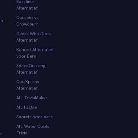
Buzztime
Alternatief
Quizado vs
en
Crowdpurr
Geeks Who Drink
Alternatief
Kahoot Alternatief
voor Bars
SpeedQuizzing
Alternatief
QuizXpress
Alternatief
Alt. TriviaMaker
Alt. Factile
Sporcle voor bars
Alt. Water Cooler
Trivia
or