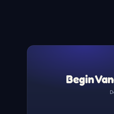
Begin Van
D