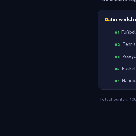
Q
Bei welche
Fußbal
#
1
Tennis
#
2
Voleyb
#
3
Basket
#
4
Handba
#
5
Totaal punten: 100