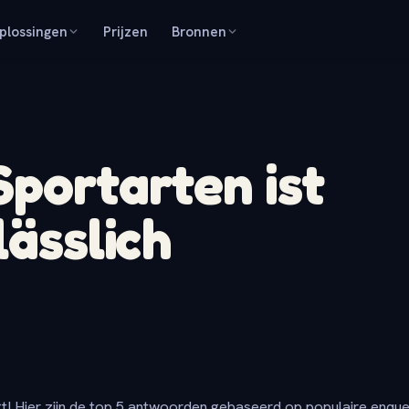
plossingen
Prijzen
Bronnen
Sportarten ist
lässlich
t! Hier zijn de top 5 antwoorden gebaseerd op populaire enqu