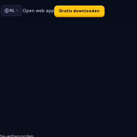
Open web app
NL
Gratis downloaden
ete-antwoorden.