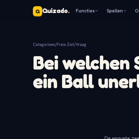
Quizado
.
Functies
Spellen
O
Q
Categorieen
/
Freie Zeit
/
Vraag
Bei welchen 
ein Ball uner
De enquete zeg