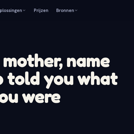
plossingen
Prijzen
Bronnen
 mother, name
 told you what
you were