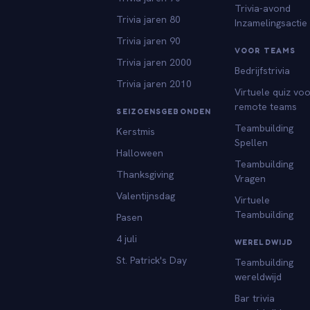
Trivia-avond
Trivia jaren 80
Inzamelingsactie
Trivia jaren 90
VOOR TEAMS
Trivia jaren 2000
Bedrijfstrivia
Trivia jaren 2010
Virtuele quiz vo
remote teams
SEIZOENSGEBONDEN
Teambuilding
Kerstmis
Spellen
Halloween
Teambuilding
Thanksgiving
Vragen
Valentijnsdag
Virtuele
Teambuilding
Pasen
4 juli
WERELDWIJD
St. Patrick's Day
Teambuilding
wereldwijd
Bar trivia