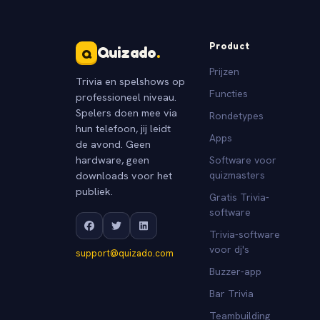
Product
Quizado
.
Q
Prijzen
Trivia en spelshows op
Functies
professioneel niveau.
Spelers doen mee via
Rondetypes
hun telefoon, jij leidt
Apps
de avond. Geen
hardware, geen
Software voor
downloads voor het
quizmasters
publiek.
Gratis Trivia-
software
Trivia-software
voor dj's
support@quizado.com
Buzzer-app
Bar Trivia
Teambuilding