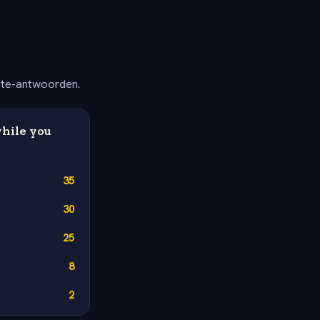
ete-antwoorden.
while you
35
30
25
8
2