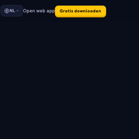
Open web app
NL
Gratis downloaden