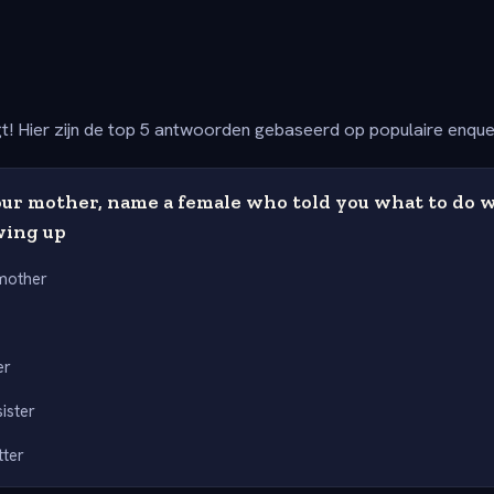
t! Hier zijn de top 5 antwoorden gebaseerd op populaire enqu
our mother, name a female who told you what to do 
wing up
mother
er
ister
tter