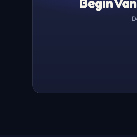
Begin Van
D