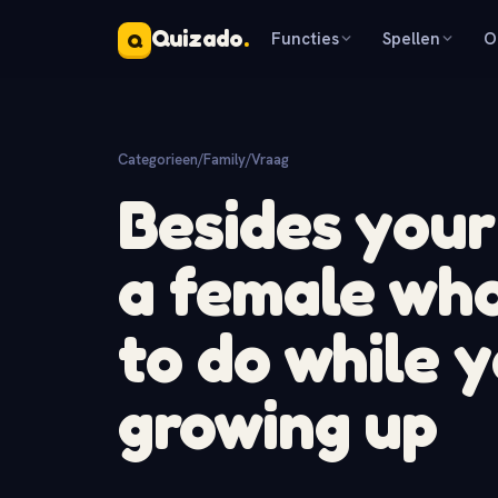
Quizado
.
Functies
Spellen
O
Q
Categorieen
/
Family
/
Vraag
Besides your
a female who
to do while 
growing up