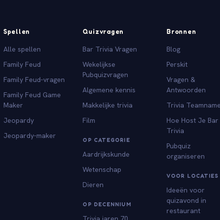
Spellen
Quizvragen
Bronnen
Alle spellen
Bar Trivia Vragen
Blog
Family Feud
Wekelijkse
Perskit
Pubquizvragen
Family Feud-vragen
Vragen &
Algemene kennis
Antwoorden
Family Feud Game
Maker
Makkelijke trivia
Trivia Teamnam
Jeopardy
Film
Hoe Host Je Bar
Trivia
Jeopardy-maker
OP CATEGORIE
Pubquiz
Aardrijkskunde
organiseren
Wetenschap
VOOR LOCATIES
Dieren
Ideeën voor
quizavond in
OP DECENNIUM
restaurant
Trivia jaren 70