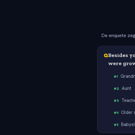
De enquete zeg
Q
Besides y
were gro
Grand
#
1
Aunt
#
2
Teach
#
3
Older s
#
4
Babysi
#
5