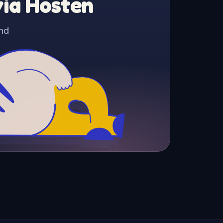
via Hosten
nd