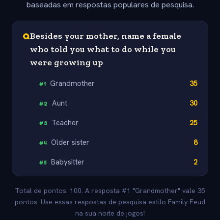
baseadas em respostas populares de pesquisa.
Q
Besides your mother, name a female
who told you what to do while you
were growing up
Grandmother
35
#
1
Aunt
30
#
2
Teacher
25
#
3
Older sister
8
#
4
Babysitter
2
#
5
Total de pontos: 100. A resposta #1 "Grandmother" vale 35
pontos. Use essas respostas de pesquisa estilo Family Feud
na sua noite de jogos!