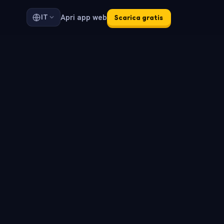
Apri app web
IT
Scarica gratis