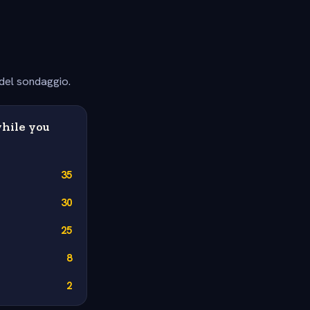
 del sondaggio.
while you
35
30
25
8
2