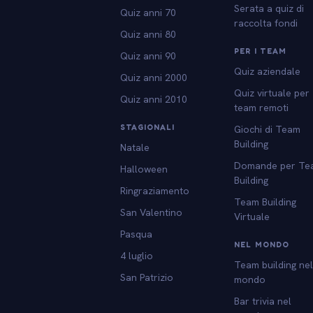
Serata a quiz di
Quiz anni 70
raccolta fondi
Quiz anni 80
PER I TEAM
Quiz anni 90
Quiz aziendale
Quiz anni 2000
Quiz virtuale per
Quiz anni 2010
team remoti
STAGIONALI
Giochi di Team
Building
Natale
Domande per Te
Halloween
Building
Ringraziamento
Team Building
San Valentino
Virtuale
Pasqua
NEL MONDO
4 luglio
Team building ne
San Patrizio
mondo
Bar trivia nel