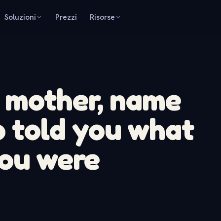
Soluzioni
Prezzi
Risorse
 mother, name
 told you what
you were