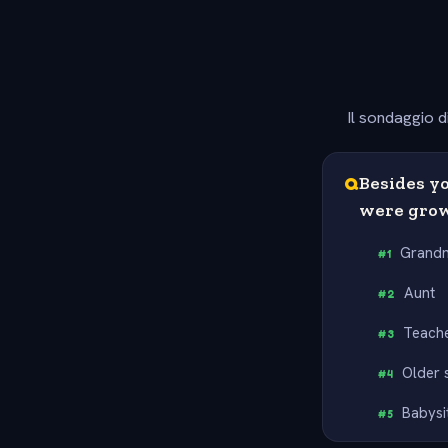
Il sondaggio d
Q
Besides y
were gro
Grand
#
1
Aunt
#
2
Teach
#
3
Older s
#
4
Babysi
#
5