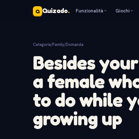
Quizado
.
Funzionalità
Giochi
Q
Categorie
/
Family
/
Domanda
Besides your
a female who
to do while 
growing up