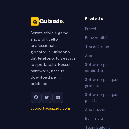
Prodotto
Quizado
.
Q
Prezzi
Serate trivia e game
Funzionalità
show di livello
professionale. I
Tipi di Round
giocatori si uniscono
App
dal telefono, tu gestisci
lo spettacolo. Nessun
Software per
hardware, nessun
conduttori
download per il
Software per quiz
pubblico.
gratuito
Software per quiz
per DJ
support@quizado.com
App buzzer
Bar Trivia
Team Building