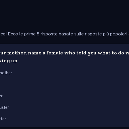
ice! Ecco le prime 5 risposte basate sulle risposte più popolari
our mother, name a female who told you what to do 
wing up
mother
er
ister
tter