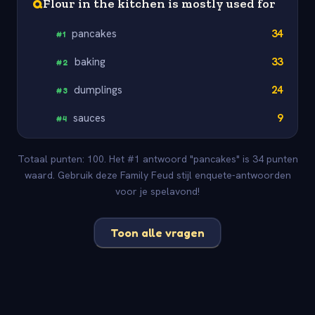
Q
Flour in the kitchen is mostly used for
pancakes
34
#
1
baking
33
#
2
dumplings
24
#
3
sauces
9
#
4
Totaal punten: 100. Het #1 antwoord "pancakes" is 34 punten
waard. Gebruik deze Family Feud stijl enquete-antwoorden
voor je spelavond!
Toon alle vragen