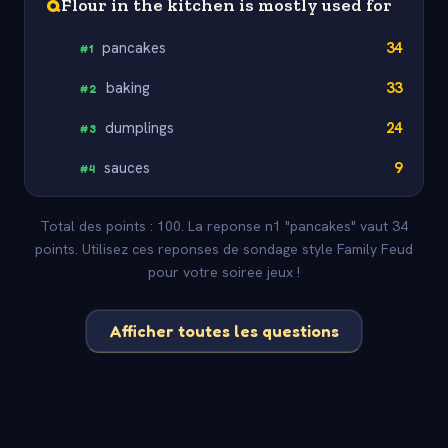
Q
Flour in the kitchen is mostly used for
pancakes
34
#
1
baking
33
#
2
dumplings
24
#
3
sauces
9
#
4
Total des points : 100. La reponse n1 "pancakes" vaut 34
points. Utilisez ces reponses de sondage style Family Feud
pour votre soiree jeux !
Afficher toutes les questions