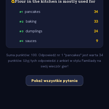
Q
Flour in the kitchen is mostly used for
pancakes
34
#
1
baking
33
#
2
dumplings
24
#
3
sauces
9
#
4
Suma punktów: 100. Odpowiedź nr 1 "pancakes" jest warta 34
punktów. Użyj tych odpowiedzi z ankiet w stylu Familiady na
swój wieczór gier!
Pokaż wszystkie pytania