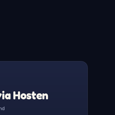
via Hosten
nd