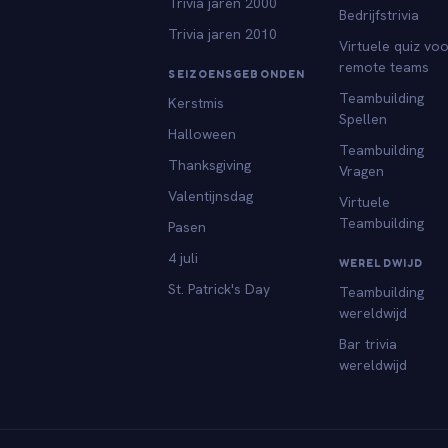
Trivia jaren 2000
Bedrijfstrivia
Trivia jaren 2010
Virtuele quiz vo
remote teams
SEIZOENSGEBONDEN
Teambuilding
Kerstmis
Spellen
Halloween
Teambuilding
Thanksgiving
Vragen
Valentijnsdag
Virtuele
Teambuilding
Pasen
4 juli
WERELDWIJD
St. Patrick's Day
Teambuilding
wereldwijd
Bar trivia
wereldwijd