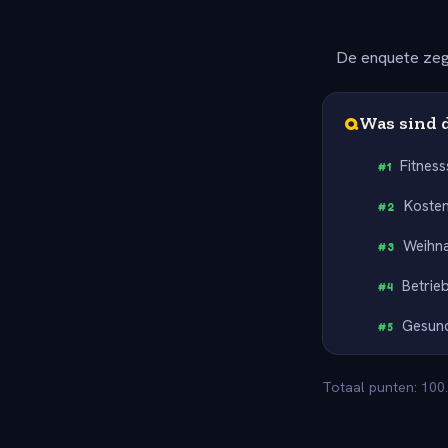
De enquete zeg
Q
Was sind 
Fitnes
#
1
Kosten
#
2
Weihn
#
3
Betrie
#
4
Gesun
#
5
Totaal punten: 100.