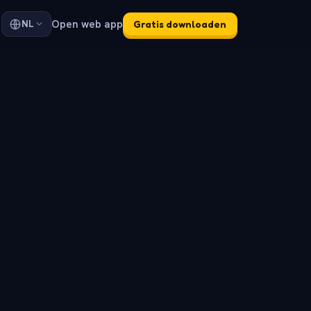
Open web app
NL
Gratis downloaden