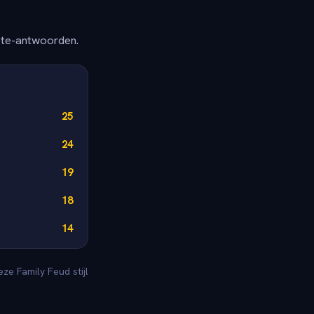
ete-antwoorden.
25
24
19
18
14
ze Family Feud stijl