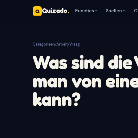
Quizado
.
Functies
Spellen
O
Q
Categorieen
/
Arbeit
/
Vraag
Was sind die 
man von ein
kann?