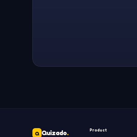
Product
Quizado
.
Q