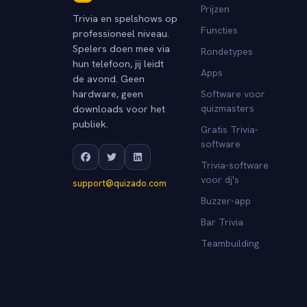
Prijzen
Trivia en spelshows op
Functies
professioneel niveau.
Spelers doen mee via
Rondetypes
hun telefoon, jij leidt
Apps
de avond. Geen
hardware, geen
Software voor
downloads voor het
quizmasters
publiek.
Gratis Trivia-
software
Trivia-software
voor dj's
support@quizado.com
Buzzer-app
Bar Trivia
Teambuilding