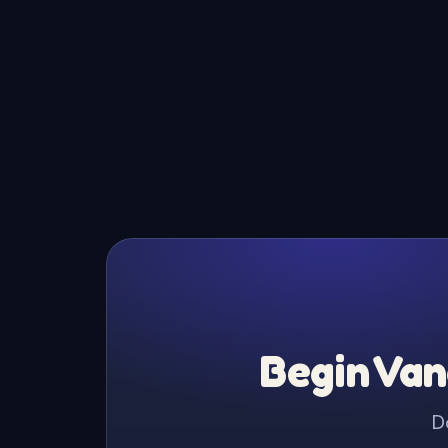
Begin Van
D