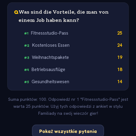
Q
Was sind die Vorteile, die man von
einem Job haben kann?
Fitnessstudio-Pass
25
#
1
Kostenloses Essen
24
#
2
Weihnachtspakete
19
#
3
Betriebsausflüge
18
#
4
Gesundheitswesen
14
#
5
Suma punktów: 100. Odpowiedź nr 1 "Fitnessstudio-Pass" jest
warta 25 punktów. Użyj tych odpowiedzi z ankiet w stylu
Familiady na swój wieczór gier!
Pokaż wszystkie pytania