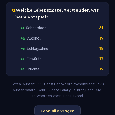
Q
Welche Lebensmittel verwenden wir
beim Vorspiel?
Schokolade
34
#
1
Alkohol
19
#
2
Schlagsahne
18
#
3
Eiswürfel
17
#
4
Früchte
12
#
5
Totaal punten: 100. Het #1 antwoord "Schokolade" is 34
punten waard. Gebruik deze Family Feud stijl enquete-
antwoorden voor je spelavond!
Toon alle vragen