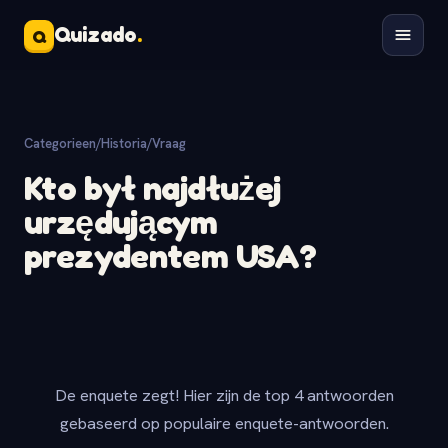
Quizado
.
Q
Categorieen
/
Historia
/
Vraag
Kto był najdłużej
urzędującym
prezydentem USA?
De enquete zegt! Hier zijn de top 4 antwoorden
gebaseerd op populaire enquete-antwoorden.