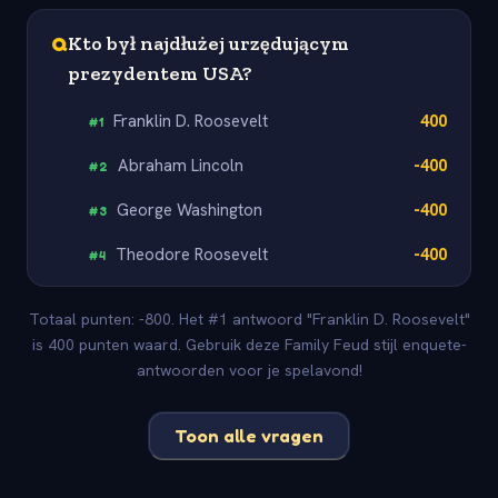
Q
Kto był najdłużej urzędującym
prezydentem USA?
Franklin D. Roosevelt
400
#
1
Abraham Lincoln
-400
#
2
George Washington
-400
#
3
Theodore Roosevelt
-400
#
4
Totaal punten: -800. Het #1 antwoord "Franklin D. Roosevelt"
is 400 punten waard. Gebruik deze Family Feud stijl enquete-
antwoorden voor je spelavond!
Toon alle vragen