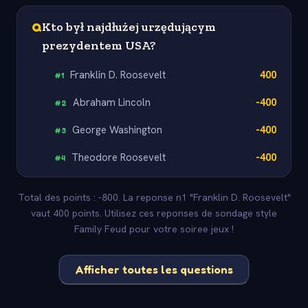
Q
Kto był najdłużej urzędującym
prezydentem USA?
Franklin D. Roosevelt
400
#
1
Abraham Lincoln
-400
#
2
George Washington
-400
#
3
Theodore Roosevelt
-400
#
4
Total des points : -800. La reponse n1 "Franklin D. Roosevelt"
vaut 400 points. Utilisez ces reponses de sondage style
Family Feud pour votre soiree jeux !
Afficher toutes les questions