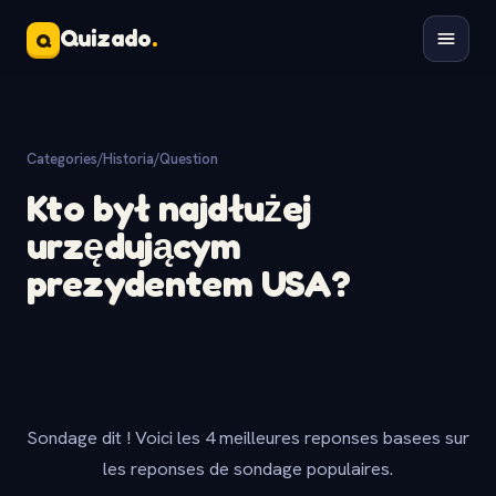
Quizado
.
Q
Categories
/
Historia
/
Question
Kto był najdłużej
urzędującym
prezydentem USA?
Sondage dit ! Voici les 4 meilleures reponses basees sur
les reponses de sondage populaires.