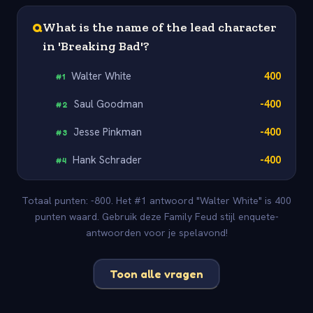
Q
What is the name of the lead character
in 'Breaking Bad'?
Walter White
400
#
1
Saul Goodman
-400
#
2
Jesse Pinkman
-400
#
3
Hank Schrader
-400
#
4
Totaal punten: -800. Het #1 antwoord "Walter White" is 400
punten waard. Gebruik deze Family Feud stijl enquete-
antwoorden voor je spelavond!
Toon alle vragen