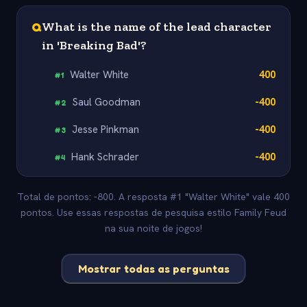
Q
What is the name of the lead character
in 'Breaking Bad'?
Walter White
400
#
1
Saul Goodman
-400
#
2
Jesse Pinkman
-400
#
3
Hank Schrader
-400
#
4
Total de pontos: -800. A resposta #1 "Walter White" vale 400
pontos. Use essas respostas de pesquisa estilo Family Feud
na sua noite de jogos!
Mostrar todas as perguntas