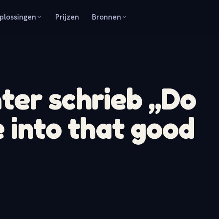
plossingen
Prijzen
Bronnen
ter schrieb „Do
e into that good