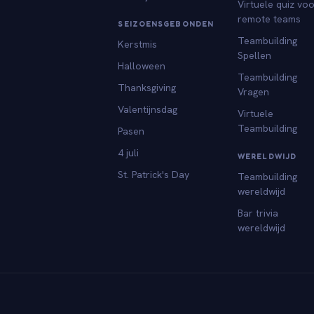
Virtuele quiz vo
remote teams
SEIZOENSGEBONDEN
Teambuilding
Kerstmis
Spellen
Halloween
Teambuilding
Thanksgiving
Vragen
Valentijnsdag
Virtuele
Teambuilding
Pasen
4 juli
WERELDWIJD
St. Patrick's Day
Teambuilding
wereldwijd
Bar trivia
wereldwijd