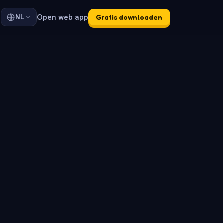
Open web app
NL
Gratis downloaden