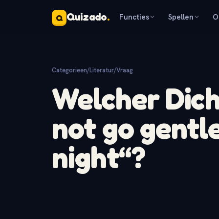
Quizado
.
Functies
Spellen
O
Q
Categorieen
/
Literatur
/
Vraag
Welcher Dich
not go gentl
night“?