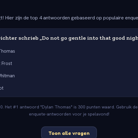
t! Hier zijn de top 4 antwoorden gebaseerd op populaire enqu
chter schrieb „Do not go gentle into that good nig
 Thomas
 Frost
Whitman
ot
00. Het #1 antwoord "Dylan Thomas" is 300 punten waard. Gebruik deze
enquete-antwoorden voor je spelavond!
Toon alle vragen