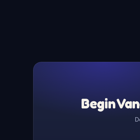
Begin Van
D