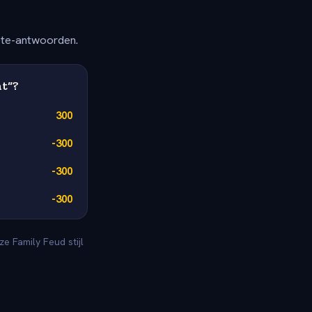
ete-antwoorden.
ht“?
300
-300
-300
-300
 Family Feud stijl