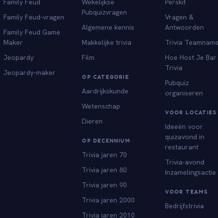
Family Feud
Wekelijkse
Perskit
Pubquizvragen
Family Feud-vragen
Vragen &
Algemene kennis
Antwoorden
Family Feud Game
Maker
Makkelijke trivia
Trivia Teamnam
Jeopardy
Film
Hoe Host Je Bar
Trivia
Jeopardy-maker
OP CATEGORIE
Pubquiz
Aardrijkskunde
organiseren
Wetenschap
VOOR LOCATIES
Dieren
Ideeën voor
quizavond in
OP DECENNIUM
restaurant
Trivia jaren 70
Trivia-avond
Trivia jaren 80
Inzamelingsactie
Trivia jaren 90
VOOR TEAMS
Trivia jaren 2000
Bedrijfstrivia
Trivia jaren 2010