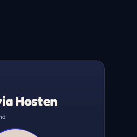
via Hosten
nd