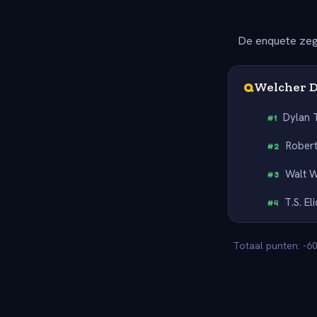
De enquete zeg
Q
Welcher Di
Dylan
#
1
Robert
#
2
Walt 
#
3
T.S. Eli
#
4
Totaal punten: -6