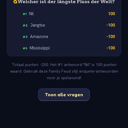
Q
Welcher ist der längste Fluss der Welt?
Nil
100
#
1
Jangtse
-100
#
2
Amazone
-100
#
3
Mississippi
-100
#
4
Totaal punten: -200. Het #1 antwoord "Nil" is 100 punten
waard. Gebruik deze Family Feud stijl enquete-antwoorden
voor je spelavond!
Toon alle vragen