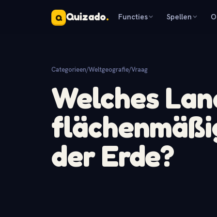
Quizado
.
Functies
Spellen
O
Q
Categorieen
/
Weltgeografie
/
Vraag
Welches Land
flächenmäßi
der Erde?