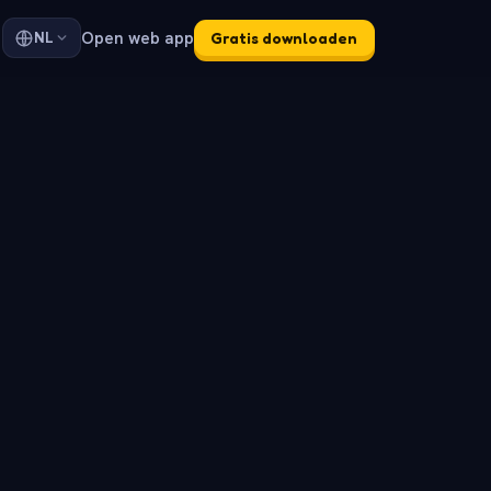
Open web app
NL
Gratis downloaden