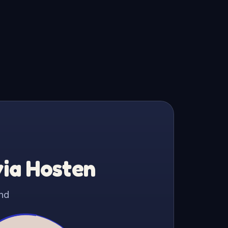
via Hosten
nd