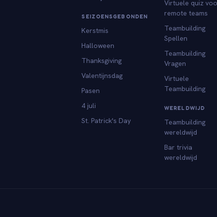
Virtuele quiz vo
remote teams
SEIZOENSGEBONDEN
Teambuilding
Kerstmis
Spellen
Halloween
Teambuilding
Thanksgiving
Vragen
Valentijnsdag
Virtuele
Teambuilding
Pasen
4 juli
WERELDWIJD
St. Patrick's Day
Teambuilding
wereldwijd
Bar trivia
wereldwijd