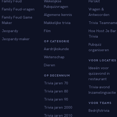
Family Feud
Wekelijkse
Perskit
Pubquizvragen
Family Feud-vragen
Vragen &
Algemene kennis
Antwoorden
Family Feud Game
Maker
Makkelijke trivia
Trivia Teamnam
Jeopardy
Film
Hoe Host Je Bar
Trivia
Jeopardy-maker
OP CATEGORIE
Pubquiz
Aardrijkskunde
organiseren
Wetenschap
VOOR LOCATIES
Dieren
Ideeën voor
quizavond in
OP DECENNIUM
restaurant
Trivia jaren 70
Trivia-avond
Trivia jaren 80
Inzamelingsactie
Trivia jaren 90
VOOR TEAMS
Trivia jaren 2000
Bedrijfstrivia
Trivia jaren 2010