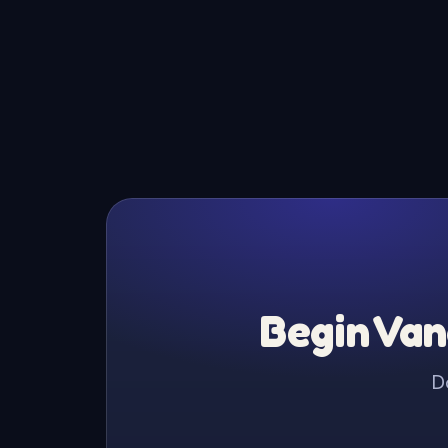
Begin Van
D