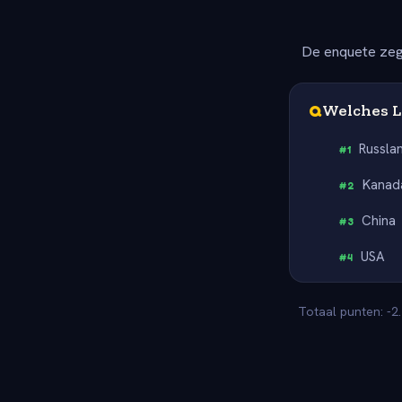
De enquete zeg
Q
Welches L
Russla
#
1
Kanad
#
2
China
#
3
USA
#
4
Totaal punten: -2