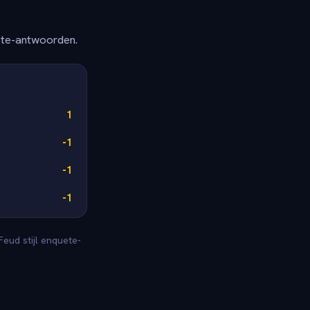
ete-antwoorden.
1
-1
-1
-1
eud stijl enquete-