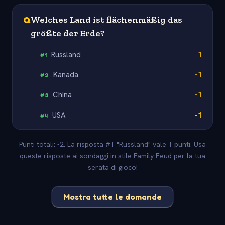
Q
Welches Land ist flächenmäßig das
größte der Erde?
Russland
1
#
1
Kanada
-1
#
2
China
-1
#
3
USA
-1
#
4
Punti totali: -2. La risposta #1 "Russland" vale 1 punti. Usa
queste risposte ai sondaggi in stile Family Feud per la tua
serata di gioco!
Mostra tutte le domande