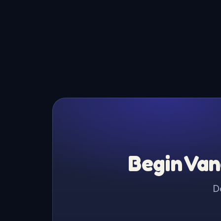
Begin Van
D