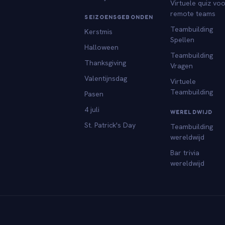
Virtuele quiz vo
remote teams
SEIZOENSGEBONDEN
Teambuilding
Kerstmis
Spellen
Halloween
Teambuilding
Thanksgiving
Vragen
Valentijnsdag
Virtuele
Teambuilding
Pasen
4 juli
WERELDWIJD
St. Patrick's Day
Teambuilding
wereldwijd
Bar trivia
wereldwijd