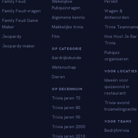
Family Feud
Wekelijkse
Perskit
Pubquizvragen
Family Feud-vragen
Vragen &
Algemene kennis
Antwoorden
Family Feud Game
Maker
Makkelijke trivia
Trivia Teamnam
Jeopardy
Film
Hoe Host Je Bar
Trivia
Jeopardy-maker
OP CATEGORIE
Pubquiz
Aardrijkskunde
organiseren
Wetenschap
VOOR LOCATIES
Dieren
Ideeën voor
quizavond in
OP DECENNIUM
restaurant
Trivia jaren 70
Trivia-avond
Trivia jaren 80
Inzamelingsactie
Trivia jaren 90
VOOR TEAMS
Trivia jaren 2000
Bedrijfstrivia
Trivia jaren 2010