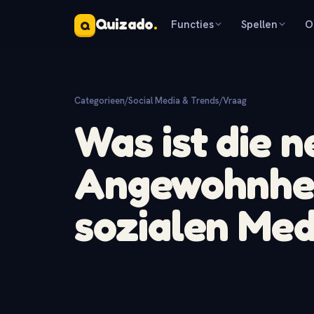
Quizado
.
Functies
Spellen
O
Q
Categorieen
/
Social Media & Trends
/
Vraag
Was ist die n
Angewohnheit
sozialen Me