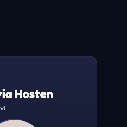
via Hosten
nd