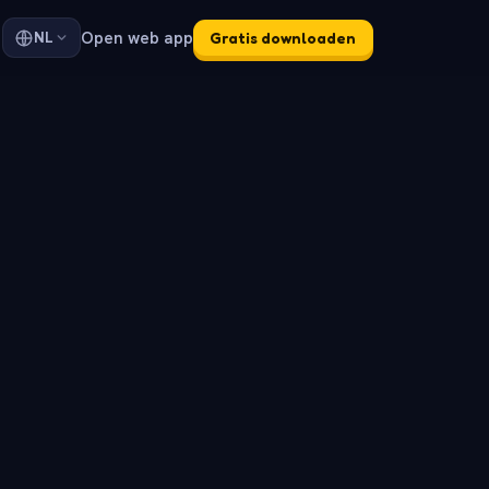
Open web app
NL
Gratis downloaden