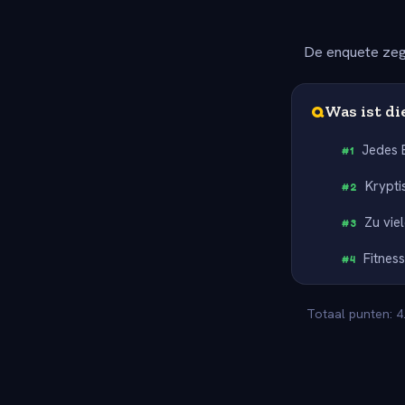
De enquete zeg
Q
Was ist d
Jedes 
#
1
Krypti
#
2
Zu vie
#
3
Fitnes
#
4
Totaal punten: 4