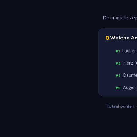
De enquete zeg
Q
Welche Ar
Lachen
#
1
Herz (
#
2
Daumen
#
3
Augen 
#
4
Totaal punten: 