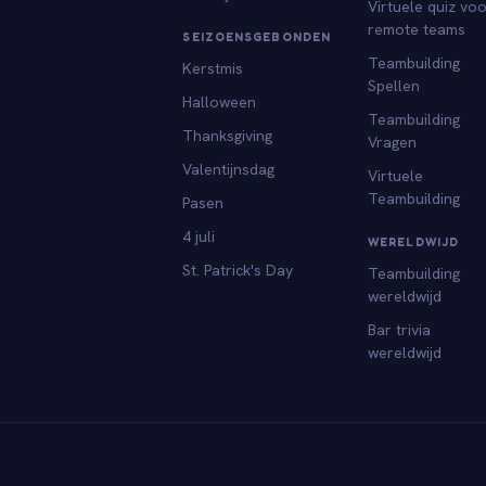
Virtuele quiz vo
remote teams
SEIZOENSGEBONDEN
Teambuilding
Kerstmis
Spellen
Halloween
Teambuilding
Thanksgiving
Vragen
Valentijnsdag
Virtuele
Teambuilding
Pasen
4 juli
WERELDWIJD
St. Patrick's Day
Teambuilding
wereldwijd
Bar trivia
wereldwijd