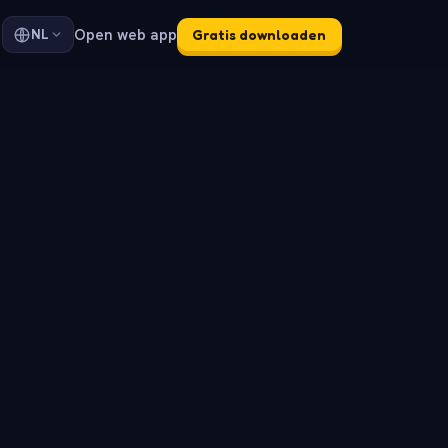
Open web app
NL
Gratis downloaden