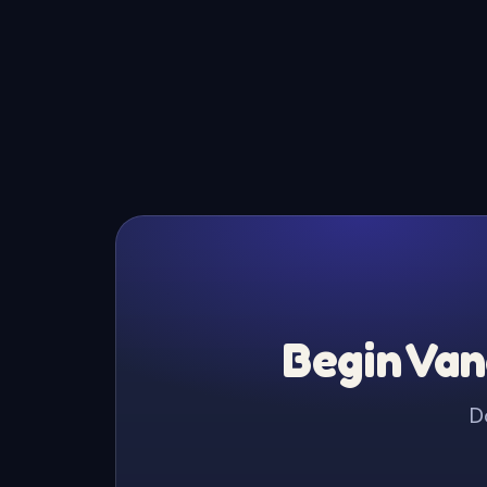
Begin Van
D