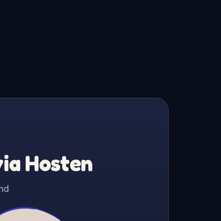
via Hosten
nd