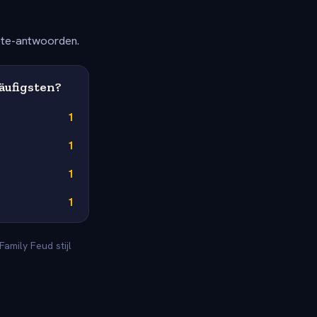
ete-antwoorden.
äufigsten?
1
1
1
1
amily Feud stijl