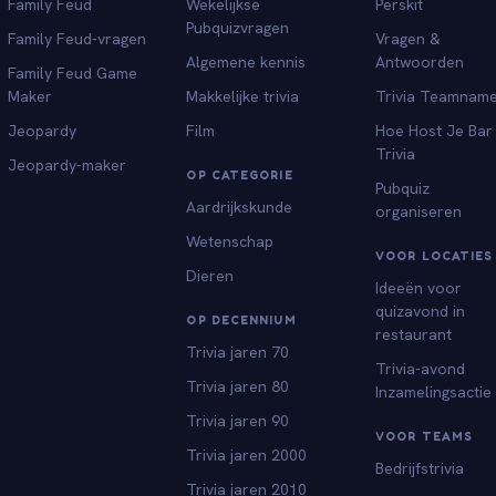
Family Feud
Wekelijkse
Perskit
Pubquizvragen
Family Feud-vragen
Vragen &
Algemene kennis
Antwoorden
Family Feud Game
Maker
Makkelijke trivia
Trivia Teamnam
Jeopardy
Film
Hoe Host Je Bar
Trivia
Jeopardy-maker
OP CATEGORIE
Pubquiz
Aardrijkskunde
organiseren
Wetenschap
VOOR LOCATIES
Dieren
Ideeën voor
quizavond in
OP DECENNIUM
restaurant
Trivia jaren 70
Trivia-avond
Trivia jaren 80
Inzamelingsactie
Trivia jaren 90
VOOR TEAMS
Trivia jaren 2000
Bedrijfstrivia
Trivia jaren 2010