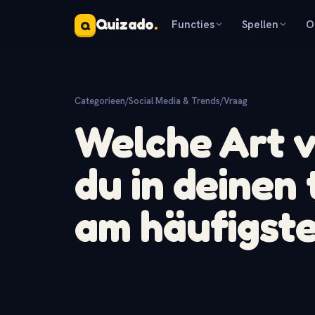
Quizado
.
Functies
Spellen
O
Q
Categorieen
/
Social Media & Trends
/
Vraag
Welche Art v
du in deinen
am häufigst