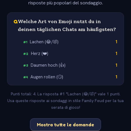
risposte più popolari del sondaggio.
Q
Welche Art von Emoji nutzt du in
deinen täglichen Chats am häufigsten?
Lachen (😂/🤣)
1
#
1
Herz (❤️)
1
#
2
Daumen hoch (👍)
1
#
3
Augen rollen (🙄)
1
#
4
Punti totali: 4. La risposta #1 "Lachen (😂/🤣)" vale 1 punti.
Usa queste risposte ai sondaggi in stile Family Feud per la tua
serata di gioco!
Mostra tutte le domande