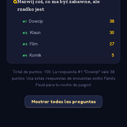
Q
Nazwij coś, co ma być zabawne, ale
rzadko jest
Dowcip
38
#
1
Klaun
30
#
2
Film
27
#
3
Komik
5
#
4
Total de puntos: 100. La respuesta #1 "Dowcip" vale 38
puntos. Usa estas respuestas de encuestas estilo Family
Feud para tu noche de juegos!
Mostrar todas las preguntas