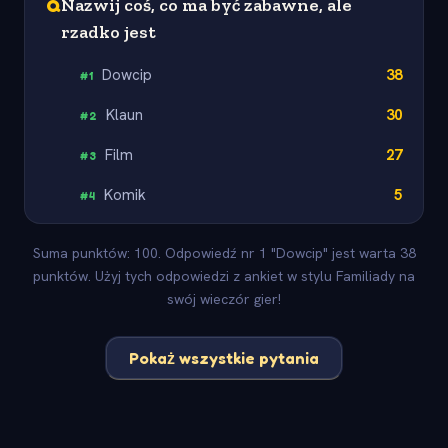
Q
Nazwij coś, co ma być zabawne, ale
rzadko jest
Dowcip
38
#
1
Klaun
30
#
2
Film
27
#
3
Komik
5
#
4
Suma punktów: 100. Odpowiedź nr 1 "Dowcip" jest warta 38
punktów. Użyj tych odpowiedzi z ankiet w stylu Familiady na
swój wieczór gier!
Pokaż wszystkie pytania